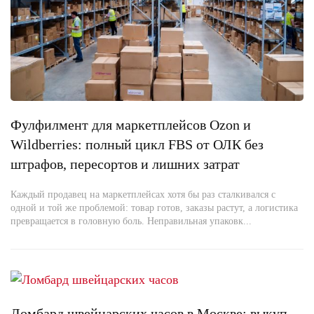
Фулфилмент для маркетплейсов Ozon и
Wildberries: полный цикл FBS от ОЛК без
штрафов, пересортов и лишних затрат
Каждый продавец на маркетплейсах хотя бы раз сталкивался с
одной и той же проблемой: товар готов, заказы растут, а логистика
превращается в головную боль. Неправильная упаковк...
Ломбард швейцарских часов в Москве: выкуп