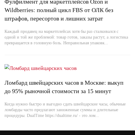
Фулфилмент для маркетплейсов Ozon и
Wildberries: полный цикл FBS от ОЛК без
штрафов, пересортов и лишних затрат
Каждый продавец на маркетплейсах хотя бы раз сталкивался с
одной и той же проблемой: товар готов, заказы растут, а логистика
превращается в головную боль. Неправильная упаковк...
Ломбард швейцарских часов в Москве: выкуп
до 95% рыночной стоимости за 15 минут
Когда нужно быстро и выгодно сдать швейцарские часы, обычные
ломбарды часто предлагают заниженные суммы и длительные
процедуры. DualTime https://dualtime.ru/ - это лом...