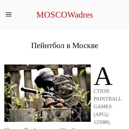
MOSCOWadres
Пейнтбол в Москве
A
CTION
PAINTBALL
GAMES
(APG);
125080,