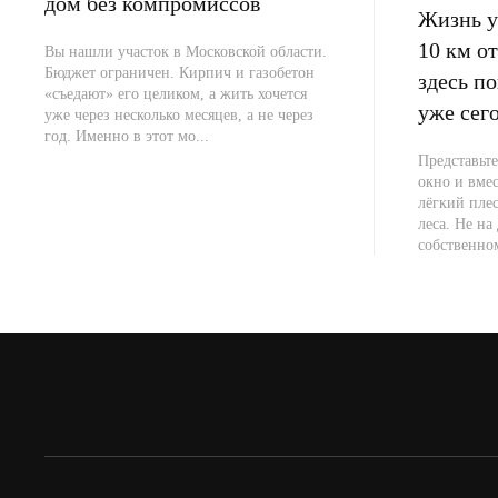
дом без компромиссов
Жизнь у 
10 км 
Вы нашли участок в Московской области.
Бюджет ограничен. Кирпич и газобетон
здесь п
«съедают» его целиком, а жить хочется
уже сег
уже через несколько месяцев, а не через
год. Именно в этот мо...
Представьте
окно и вме
лёгкий плес
леса. Не на 
собственно