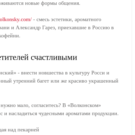
ерживаются новые формы общения.
olkonsky.com/
- смесь эстетики, ароматного
фани и Александр Гарез, приехавшие в Россию в
кофейни.
етителей счастливыми
нский» - внести новшества в культуру Росси и
енный утренний багет или же красиво украшенный
я нужно мало, согласитесь? В «Волконском»
с и насладиться чудесными ароматами продукции.
щая над пекарней