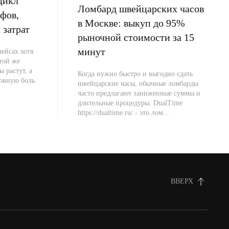
цикл
Ломбард швейцарских часов
фов,
в Москве: выкуп до 95%
 затрат
рыночной стоимости за 15
минут
ейсах хотя
 той же
ы растут, а
Когда нужно быстро и выгодно сдать
овную боль.
швейцарские часы, обычные ломбарды
часто предлагают заниженные суммы и
длительные процедуры. DualTime
https://dualtime.ru/ - это лом...
ВВЕРХ