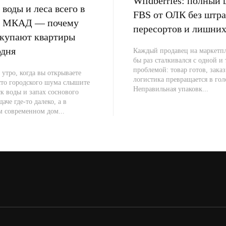
Wildberries: полный 
воды и леса всего в
FBS от ОЛК без штра
от МКАД — почему
пересортов и лишних
окупают квартиры
одня
Каждый продавец на маркетпл
бы раз сталкивался с одной и
проблемой: товар готов, заказ
 утро, когда вы открываете
логистика превращается в гол
сто городского шума слышите
Неправильная упаковк...
к воды и запах соснового
даче где-то далеко, а в
м современном дом...