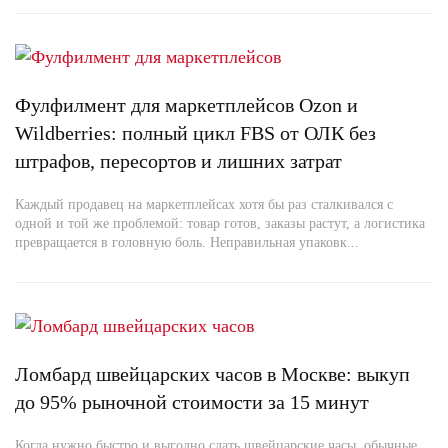
Фулфилмент для маркетплейсов Ozon и
Wildberries: полный цикл FBS от ОЛК без
штрафов, пересортов и лишних затрат
Каждый продавец на маркетплейсах хотя бы раз сталкивался с
одной и той же проблемой: товар готов, заказы растут, а логистика
превращается в головную боль. Неправильная упаковк...
Ломбард швейцарских часов в Москве: выкуп
до 95% рыночной стоимости за 15 минут
Когда нужно быстро и выгодно сдать швейцарские часы, обычные