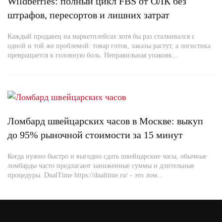
Wildberries: полный цикл FBS от ОЛК без
штрафов, пересортов и лишних затрат
Каждый продавец на маркетплейсах хотя бы раз сталкивался с
одной и той же проблемой: товар готов, заказы растут, а логистика
превращается в головную боль. Неправильная упаковк...
Ломбард швейцарских часов в Москве: выкуп
до 95% рыночной стоимости за 15 минут
Когда нужно быстро и выгодно сдать швейцарские часы, обычные
ломбарды часто предлагают заниженные суммы и длительные
процедуры. DualTime https://dualtime.ru/ - это лом...