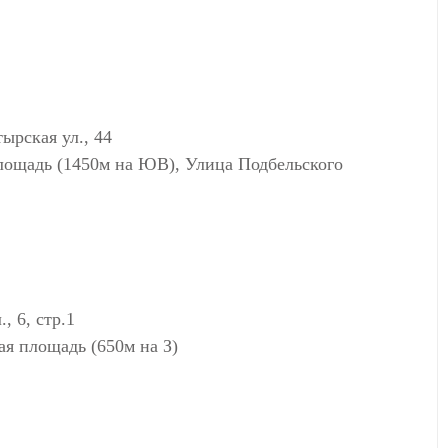
рская ул., 44
площадь (1450м на ЮВ), Улица Подбельского
, 6, стр.1
ая площадь (650м на З)