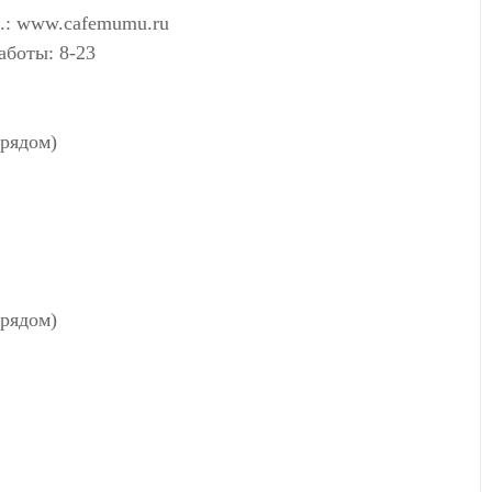
.: www.cafemumu.ru
аботы: 8-23
2
(рядом)
(рядом)