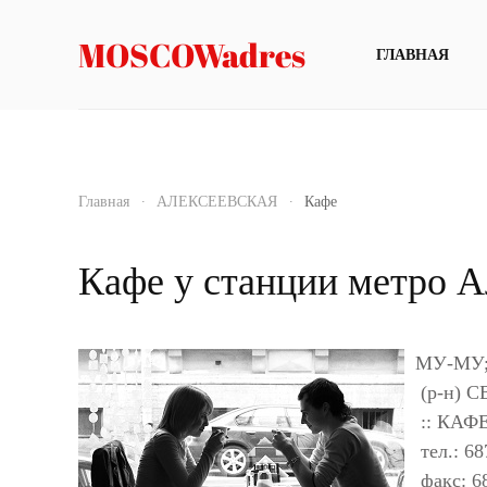
MOSCOWadres
ГЛАВНАЯ
Главная
АЛЕКСЕЕВСКАЯ
Кафе
Кафе у станции метро А
МУ-МУ; 
(р-н) С
:: КАФ
тел.: 68
факс: 6